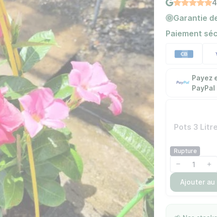
4
Garantie de
Paiement séc
Payez e
PayPal
Pots 3 Litr
Rupture
Ajouter au