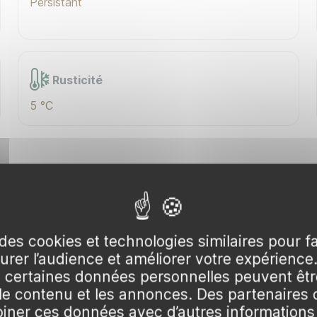
Persistant
Rusticité
5 °C
t, est une plante grimpante tropicale qui apporte une tou
se, et son feuillage dense et brillant font de cette plante
des cookies et technologies similaires pour f
aison abondante de mai à octobre, transformant votre envir
surer l’audience et améliorer votre expérience
certaines données personnelles peuvent être
 le contenu et les annonces. Des partenaire
ner ces données avec d’autres informations