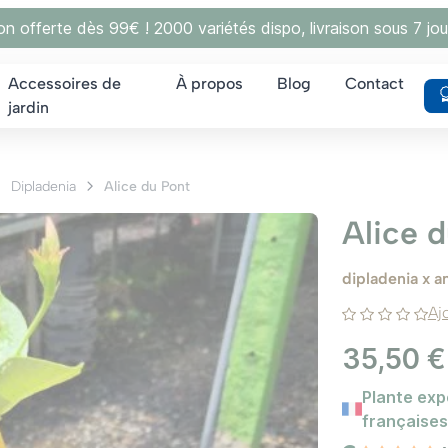
son offerte dès 99€ ! 2000 variétés dispo, livraison sous 7 jou
Accessoires de
À propos
Blog
Contact
jardin
Dipladenia
Alice du Pont
Alice 
dipladenia x a
Aj
35,50 €
Plante exp
françaises