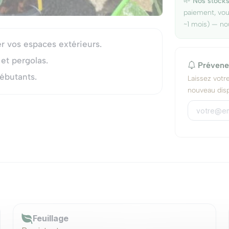
🌱
Nos stocks
paiement, vo
~1 mois) — no
r vos espaces extérieurs.
 et pergolas.
Prévene
débutants.
Laissez votr
nouveau disp
Feuillage