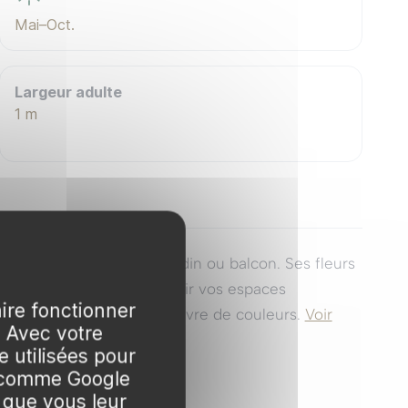
Mai–Oct.
Largeur adulte
1 m
che d'exotisme à votre jardin ou balcon. Ses fleurs
 un choix idéal pour embellir vos espaces
aire fonctionner
onnement en un véritable havre de couleurs.
Voir
. Avec votre
 utilisées pour
s comme Google
 que vous leur