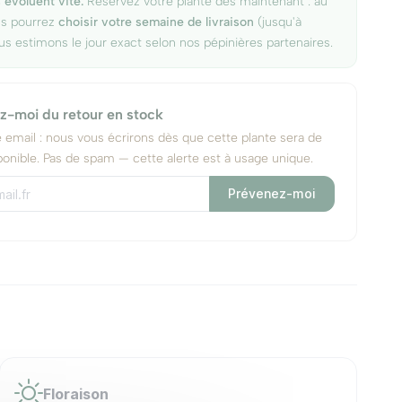
 évoluent vite.
Réservez votre plante dès maintenant : au
us pourrez
choisir votre semaine de livraison
(jusqu'à
us estimons le jour exact selon nos pépinières partenaires.
z-moi du retour en stock
e email : nous vous écrirons dès que cette plante sera de
onible. Pas de spam — cette alerte est à usage unique.
Prévenez-moi
Floraison