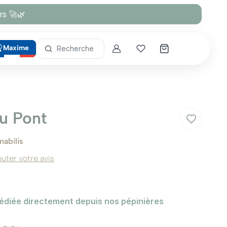
rs 🚀🌿
Maxime
Recherche
Account
Mes coups de cœur
du Pont
mabilis
outer votre avis
édiée directement depuis nos pépinières