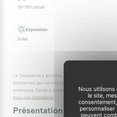
50-100 cm/an
Exposition
Soleil
Le Dipladénia x amabilis, aussi appelé Alice du Pon
éclatantes, qui varient du blanc pur au rouge inten
Nous utilisons 
extérieurs. Facile à cultiver, elle offre une flor
le site, me
tous nos Dipladenia
consentement, 
personnaliser
Présentation
peuvent combi