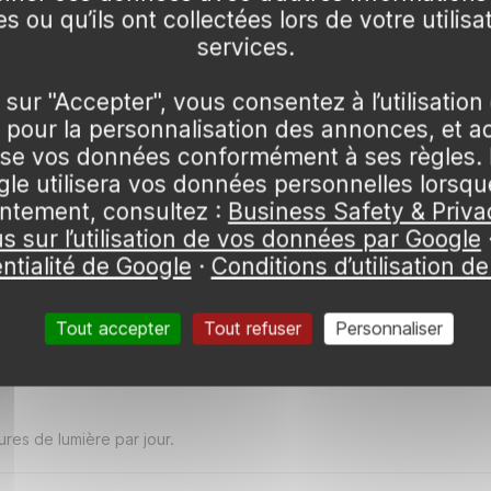
s ou qu’ils ont collectées lors de votre utilisa
services.
 sur "Accepter", vous consentez à l’utilisation
pour la personnalisation des annonces, et a
lise vos données conformément à ses règles. 
0:18
e utilisera vos données personnelles lorsq
▶
▶
res
Zéro casse
ntement, consultez :
Business Safety & Priva
Z COMMENT
FAITES-NOUS CONFIANCE
us sur l’utilisation de vos données par Google
és avec soin !
un emballage rigide !
ntialité de Google
·
Conditions d’utilisation d
umière par jour
nique
Tout accepter
Tout refuser
Personnaliser
de planter votre Dipladénia x amabilis de mi-mars à fin
ures de lumière par jour.
ger et riche en matière organique pour éviter la pourriture
our un effet dense. Un tuteurage biais est conseillé pour l