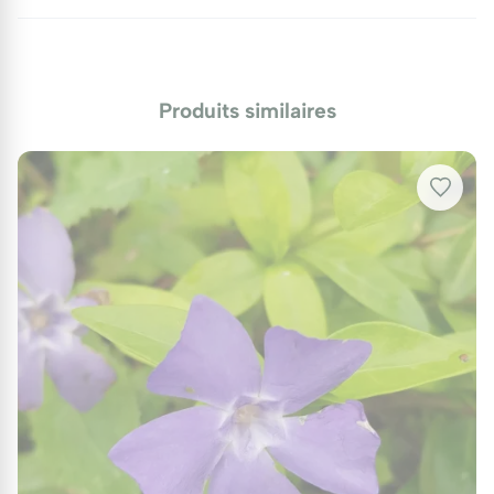
Une bonne aération autour des plants permet de
minimiser ce risque. En cas d'infestation, retirez les
feuilles touchées et appliquez un traitement naturel
pour éviter la propagation.
Produits similaires
Protection hivernale
En hiver, un paillage de 5 cm est recommandé pour
protéger les racines et conserver l'humidité. Dans les
régions les plus froides, un voile de protection peut
être ajouté en décembre et retiré en mars.
Utilisations au jardin
La Grande Pervenche panachée est une excellente
plante couvre-sol, idéale pour stabiliser les pentes
et prévenir l’érosion des sols. Sa capacité à croître
dans des zones ombragées la rend parfaite pour les