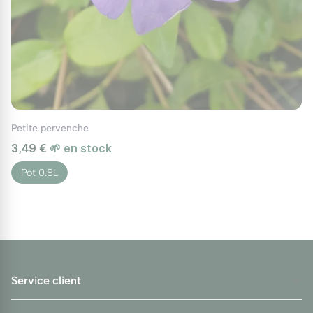
sous-bois, les bordures fleuries ou même en potées.
Idéal associée au
Petite Pervenche
et au
Vinca Major
Grande Pervenche Verte
pour composer un décor
cohérent au fil des saisons, elle contribue à créer
des espaces de détente harmonieux dans votre
jardin. Grâce à son feuillage persistant et sa floraison
généreuse, elle transforme les zones ombragées en
Petite pervenche
havres de paix.
3,49 €
🌱 en stock
Pot 0.8L
Service client