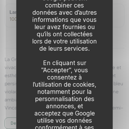
combiner ces
données avec d’autres
Largeur adulte
informations que vous
100 cm
leur avez fournies ou
qu’ils ont collectées
lors de votre utilisation
de leurs services.
La Grande Pervenche panachée est une plante
En cliquant sur
vivace rampante qui apporte une touche colorée et
"Accepter", vous
esthétique à votre jardin. Son feuillage coriace et
consentez à
persistant se marie parfaitement avec les fleurs bleu
l’utilisation de cookies,
notamment pour la
violacé qui s'épanouissent d'avril à juin, créant une
personnalisation des
ambiance sereine et agréable. Cette variété de
annonces, et
Vinca est idéale pour les zones ombragées ou semi-
acceptez que Google
ombragées, offrant une robustesse remarquable
utilise vos données
Description complète
tout au long de l'année.
Voir tous nos Pervenche
conformément à ses