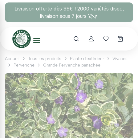
Panneau de gestion des cookies
Livraison offerte dès 99€ ! 2000 variétés dispo,
livraison sous 7 jours 🚀🌿
Account
Mes coups 
Accueil
Tous les produits
Plante d'extérieur
Vivaces
Pervenche
Grande Pervenche panachée