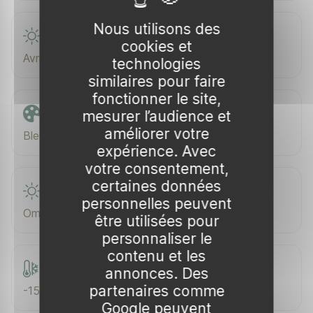
Nous utilisons des
Floraison
cookies et
Avril–Juin
technologies
similaires pour faire
fonctionner le site,
mesurer l’audience et
Couleur de floraison
améliorer votre
Bleu violacé
expérience. Avec
votre consentement,
certaines données
Exposition
personnelles peuvent
Ombre / Mi-ombre
être utilisées pour
personnaliser le
contenu et les
Rusticité
annonces. Des
partenaires comme
-15 °C
Google peuvent