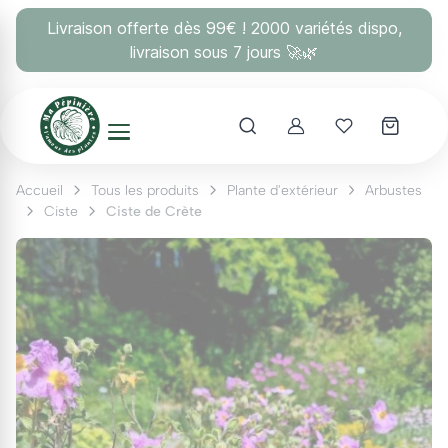
Panneau de gestion des cookies
Livraison offerte dès 99€ ! 2000 variétés dispo,
livraison sous 7 jours 🚀🌿
Account
Mes coups 
Accueil
Tous les produits
Plante d'extérieur
Arbustes
Ciste
Ciste de Crète