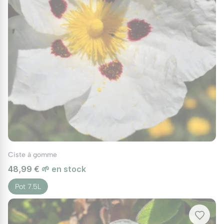
Associations : Le jardin sans arrosage
Le Ciste de Crète permet de jouer sur les textures
et les couleurs de fleurs.
Le contraste Rose & Blanc :
Associez ses fleurs
roses aux grandes fleurs blanches maculées de
pourpre du
Ciste porte-laudanum
(plus grand).
Le tapis couvre-sol :
Pour un premier plan plus
bas, utilisez le
Ciste 'Obtusifolius'
qui forme un
coussin compact de fleurs blanches.
Ambiance aromatique :
Il est chez lui au milieu
Ciste à gomme
des Romarins, des Thyms et des Euphorbes.
48,99 €
🌱 en stock
Pot 7.5L