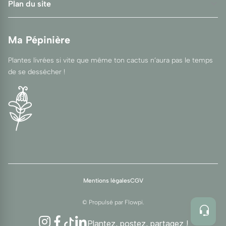
Plan du site
Ma Pépinière
Plantes livrées si vite que même ton cactus n’aura pas le temps
de se dessécher !
Mentions légales
CGV
© Propulsé par
Flowpi
.
Instagram
Facebook
TikTok
LinkedIn
Plantez, postez, partagez !