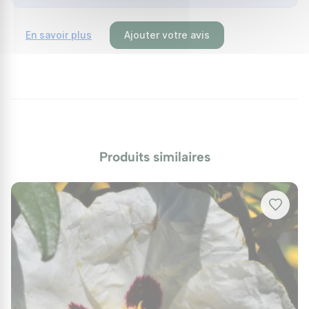
(10-12 ans) dépend de la taille.
En savoir plus
Ajouter votre avis
La Taille (Cruciale)
Pour qu'il reste compact et ne se dégarnisse pas du
pied, taillez-le
légèrement juste après la floraison
(fin juin/juillet)
. Raccourcissez les pousses vertes de
l'année pour lui redonner une forme de boule.
⚠️
Attention :
Comme la Lavande ou le Genêt, le Ciste
Produits similaires
ne repousse pas sur le vieux bois sec. Ne taillez
jamais trop court dans les parties marron sans
feuilles.
Arrosage
Arrosez la première année pour l'aider à s'installer.
Ensuite, arrêtez tout. Il est autonome.