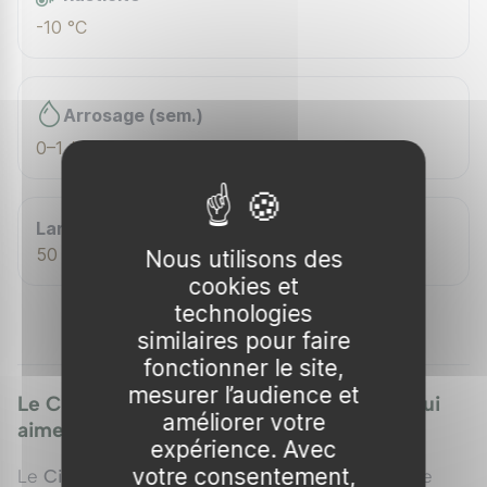
-10 °C
Arrosage (sem.)
0–1 / sem.
Largeur adulte
50 cm
Nous utilisons des
cookies et
technologies
similaires pour faire
fonctionner le site,
mesurer l’audience et
Le Ciste de Crète : La "Rose de Rocaille" qui
améliorer votre
aime le calcaire
expérience. Avec
votre consentement,
Le
Ciste de Crète
(
Cistus creticus
) est l'essence