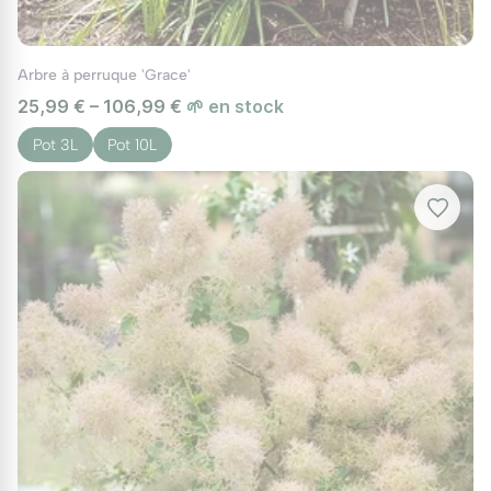
Arbre à perruque 'Grace'
25,99 € – 106,99 €
🌱 en stock
Pot 3L
Pot 10L