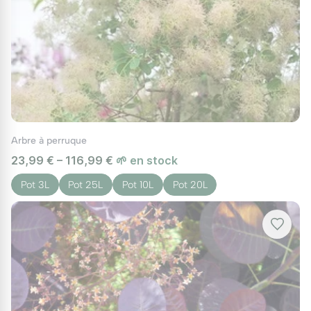
Arbre à perruque
23,99 € – 116,99 €
🌱 en stock
Pot 3L
Pot 25L
Pot 10L
Pot 20L