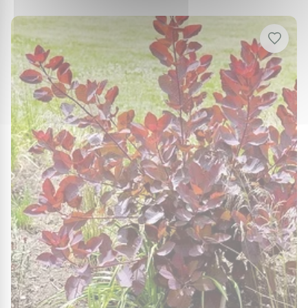
pour prévenir les dégâts dus aux gelées tardives.
Utilisations au jardin
L'Arbre à perruque 'Dusky maiden' est une
excellente option pour divers aménagements
paysagers. Il peut être utilisé comme point focal,
dans un massif arbustif, ou pour former une haie
libre. Ses volumineux panaches floraux en été créent
un spectacle visuel impressionnant, avec une belle
verticalité qui convient aussi bien aux petits que
grands jardins. Idéal associé au
Arbre A Perruque
Grace Cotinus Grace
et au
Arbre A Perruque Young
Lady Cotinus Coggygria Young Lady
pour composer
un décor cohérent au fil des saisons.