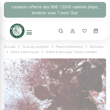
Panneau de gestion des cookies
Livraison offerte dès 99€ ! 2000 variétés dispo,
livraison sous 7 jours 🚀🌿
Account
Mes coups 
Accueil
Tous les produits
Plante d'extérieur
Arbustes
Arbre à perruques
Arbre à perruque 'Dusky maiden'