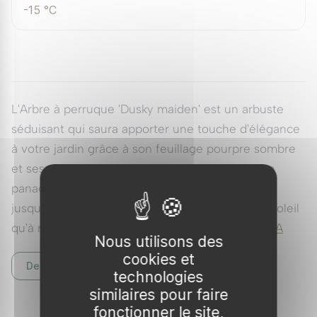
-15 °C
L'Arbre à perruque 'Dusky maiden' est un arbuste
séduisant qui saura apporter une touche d'élégance
à votre jardin grâce à son feuillage pourpre sombre
et ses magnifiques inflorescences aériennes en
panaches soyeux. Facile à entretenir, il résiste
jusqu’à -15°C et s’épanouit aussi bien en plein soleil
qu'à mi-ombre.
Voir tous nos Cotinus Ou Arbre A
Nous utilisons des
Perruques
cookies et
Description complète
technologies
Présentation
similaires pour faire
Type :
Arbuste
fonctionner le site,