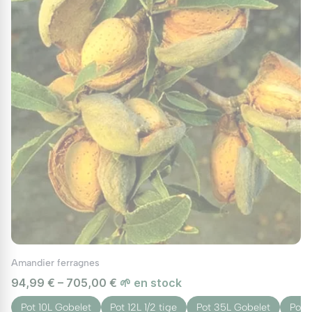
Amandier ferragnes
94,99 € – 705,00 €
🌱 en stock
Pot 10L Gobelet
Pot 12L 1/2 tige
Pot 35L Gobelet
Pot 