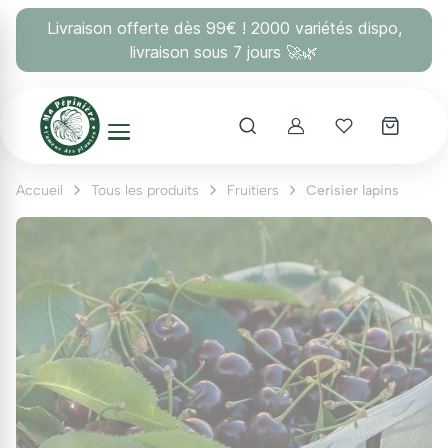
Panneau de gestion des cookies
Livraison offerte dès 99€ ! 2000 variétés dispo,
livraison sous 7 jours 🚀🌿
Account
Mes coups 
Accueil
Tous les produits
Fruitiers
Cerisier lapins