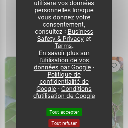
pollinisant ses voisins, comme le
cerisier 'Bing'
ou le
utilisera vos données
bicolore
cerisier 'Rainier'
.
personnelles lorsque
vous donnez votre
consentement,
consultez :
Business
Safety & Privacy
et
Terms
.
Produits similaires
En savoir plus sur
l’utilisation de vos
données par Google
·
Politique de
confidentialité de
Google
·
Conditions
d’utilisation de Google
Tout accepter
Tout refuser