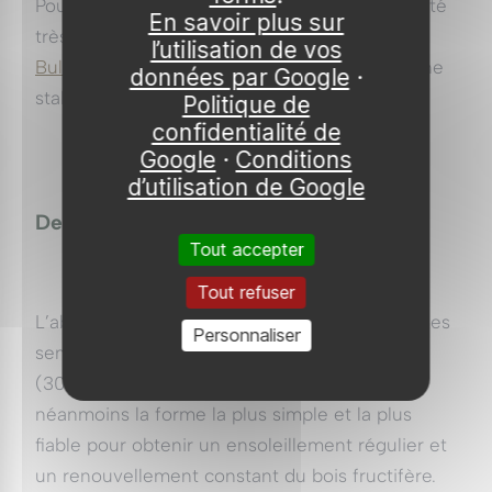
Pour les régions chaudes et sèches, une variété
En savoir plus sur
très bien adaptée aux étés intenses comme
l’utilisation de vos
Bulida
assure des fruits généreux et une bonne
données par Google
·
stabilité en sucre.
Politique de
confidentialité de
Google
·
Conditions
d’utilisation de Google
Densités et formes de conduite
Tout accepter
Tout refuser
L’abricotier passe progressivement de systèmes
Personnaliser
semi-extensifs vers des vergers plus intensifs
(300 à 500 arbres/ha). Le gobelet aéré reste
néanmoins la forme la plus simple et la plus
fiable pour obtenir un ensoleillement régulier et
un renouvellement constant du bois fructifère.