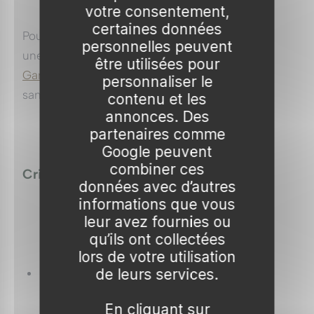
votre consentement,
certaines données
Pour les espaces réduits ou la culture en bac,
personnelles peuvent
une variété naturellement modérée comme
être utilisées pour
Garden Aprigold
offre une bonne productivité
personnaliser le
sans développer un volume excessif.
contenu et les
annonces. Des
partenaires comme
Google peuvent
combiner ces
Critères de choix
données avec d’autres
informations que vous
leur avez fournies ou
qu’ils ont collectées
lors de votre utilisation
de leurs services.
Période de récolte
: étager 2 ou 3 variétés
pour prolonger la cueillette.
En cliquant sur