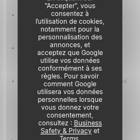
"Accepter", vous
consentez à
Résistance aux excès climatiques
: chaleur,
l’utilisation de cookies,
sécheresse, gel tardif.
notamment pour la
personnalisation des
annonces, et
Destination gustative
: frais, confitures,
acceptez que Google
pâtisserie.
utilise vos données
conformément à ses
règles. Pour savoir
Vigueur et port
: selon qu’il s’agit d’un grand
comment Google
jardin ou d’une terrasse.
utilisera vos données
personnelles lorsque
vous donnez votre
consentement,
consultez :
Business
Safety & Privacy
et
Terms
.