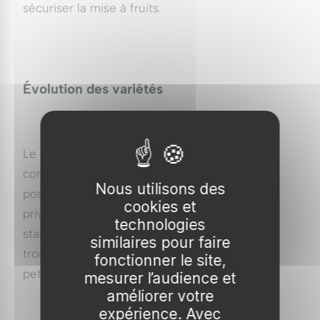
sécuriser la mise à fruits.
Évolution des variétés
Le renouvellement variétal vise aujourd’hui à
concilier rusticité, sucre, coloration et tenue
Nous utilisons des
post-récolte. Les obtentions récentes
cookies et
privilégient la régularité de production et la
technologies
stabilité aromatique. Les variétés compactes
similaires pour faire
trouvent aussi leur place en jardin urbain ou
fonctionner le site,
petits vergers.
mesurer l’audience et
améliorer votre
expérience. Avec