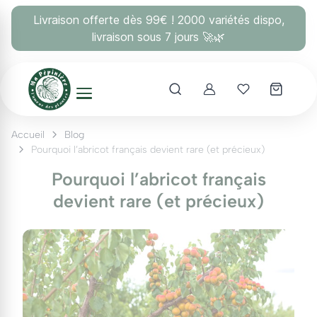
Panneau de gestion des cookies
Livraison offerte dès 99€ ! 2000 variétés dispo,
livraison sous 7 jours 🚀🌿
Account
Mes coups 
Accueil
Blog
Pourquoi l’abricot français devient rare (et précieux)
Pourquoi l’abricot français
devient rare (et précieux)