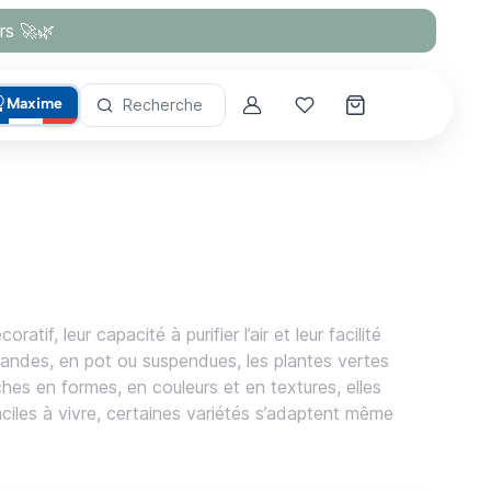
rs 🚀🌿
Maxime
Recherche
Account
Mes coups de cœur
if, leur capacité à purifier l’air et leur facilité
grandes, en pot ou suspendues, les plantes vertes
ches en formes, en couleurs et en textures, elles
ciles à vivre, certaines variétés s’adaptent même