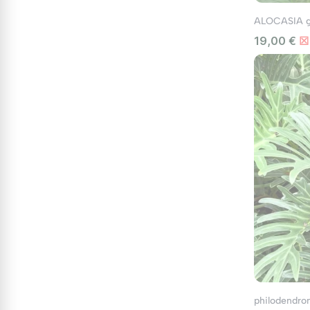
ALOCASIA ga
19,00 €
☒ 
philodendro