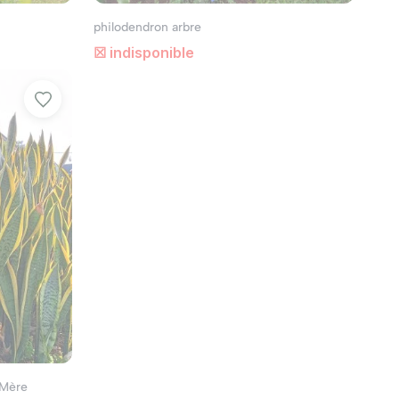
philodendron arbre
☒ indisponible
-Mère