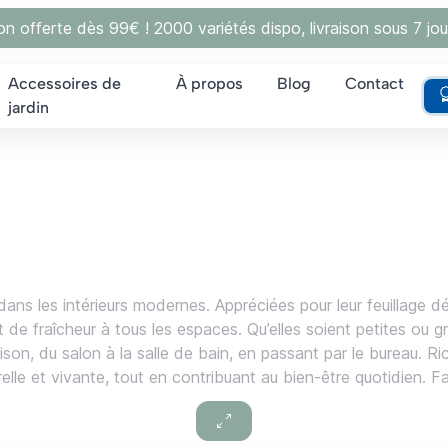
son offerte dès 99€ ! 2000 variétés dispo, livraison sous 7 jou
Accessoires de
À propos
Blog
Contact
jardin
 les intérieurs modernes. Appréciées pour leur feuillage décorat
t de fraîcheur à tous les espaces. Qu’elles soient petites ou 
son, du salon à la salle de bain, en passant par le bureau. Ri
le et vivante, tout en contribuant au bien-être quotidien. Fa
es compagnes idéales pour les débutants.
us populaires