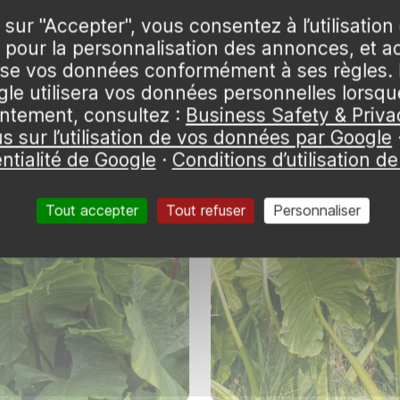
s comme la sansevieria, le pothos ou le zamioculcas sont à pr
 sur "Accepter", vous consentez à l’utilisation
és, des plantes plus exigeantes comme les calatheas ou certa
on 'Spider's web'
Lierre-aralia des frères lizé
pour la personnalisation des annonces, et a
t aussi possible de créer un coin jungle en combinant plusieurs 
 51,99 €
🌱 en stock
21,99 €
🌱 en stock
lise vos données conformément à ses règles. 
s assortis pour un effet graphique.
e utilisera vos données personnelles lorsq
Pot 4L
Pot 3L
ntement, consultez :
Business Safety & Priva
us sur l’utilisation de vos données par Google
ntialité de Google
·
Conditions d’utilisation d
Tout accepter
Tout refuser
Personnaliser