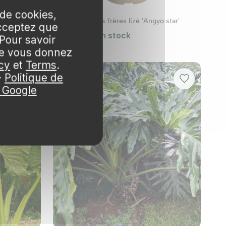
ivilégier. Elles demandent peu de soins et sont
 de cookies,
ines variétés de philodendron peuvent offrir un
Lierre-aralia des frères lizé 'Angyo star'
cceptez que
plantes de tailles, de textures et de hauteurs
19,99 €
🌱 en stock
Pour savoir
ue vous donnez
Pot 3,5L
cy
et
Terms
.
·
Politique de
e Google