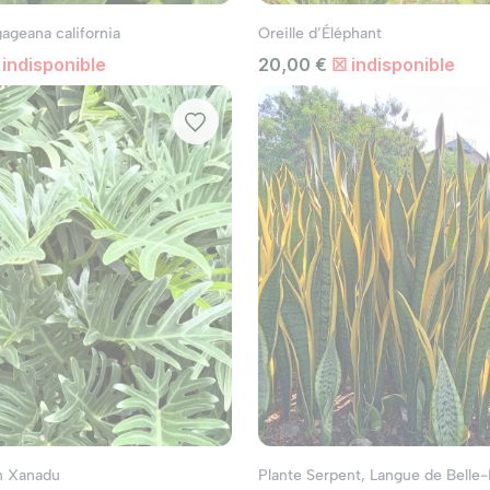
geana california
Oreille d’Éléphant
indisponible
20,00 €
☒ indisponible
n Xanadu
Plante Serpent, Langue de Belle