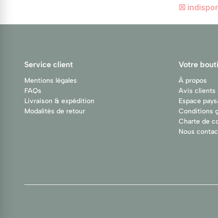
☒ indispon
Service client
Votre bout
Mentions légales
À propos
FAQs
Avis clients
Livraison & expédition
Espace pays
Modalités de retour
Conditions 
Charte de co
Nous contac