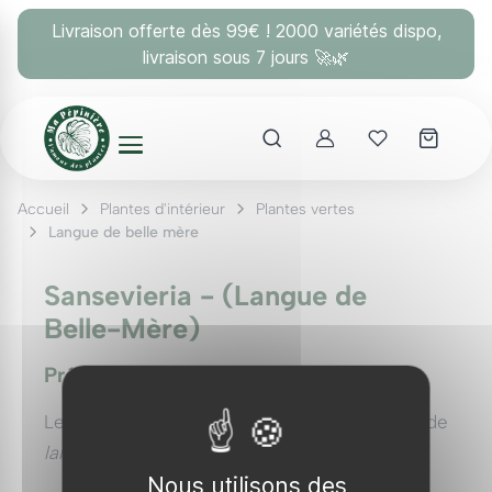
Panneau de gestion des cookies
Livraison offerte dès 99€ ! 2000 variétés dispo,
livraison sous 7 jours 🚀🌿
Account
Mes coups 
Accueil
Plantes d'intérieur
Plantes vertes
Langue de belle mère
Sansevieria - (Langue de
Belle-Mère)
Présentation des Sansevieria
Les
Sansevieria
, aussi connues sous le nom de
langues de belle-mère
, sont des plantes
Nous utilisons des
vivaces persistantes originaires de régions