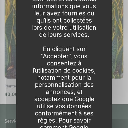
des feuilles coriaces et lancéolées, souvent
informations que vous
leur avez fournies ou
panachées de jaune et d’argent, lui conférant
qu’ils ont collectées
une allure élégante.
lors de votre utilisation
Golden Hahnii
de leurs services.
Cette variété se distingue par ses feuilles
En cliquant sur
courtes bordées de gris et de jaune, formant
"Accepter", vous
une rosette compacte idéale pour les petits
consentez à
espaces.
l’utilisation de cookies,
notamment pour la
Laurentii
personnalisation des
Plante Serpent, Langue de Belle-Mère
Les feuilles étroites et dressées de la variété
annonces, et
43,00 €
☒ indisponible
acceptez que Google
Laurentii arborent une bordure jaune
utilise vos données
distinctive, ce qui en fait un excellent choix
conformément à ses
décoratif pour tout intérieur.
règles. Pour savoir
Service client
Conseils d'Entretien des Sansevieria
comment Google