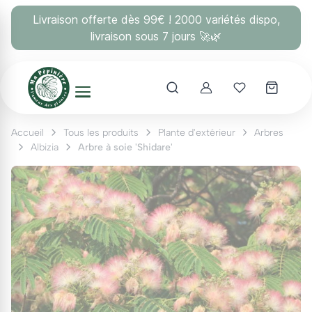
Panneau de gestion des cookies
Livraison offerte dès 99€ ! 2000 variétés dispo,
livraison sous 7 jours 🚀🌿
Account
Mes coups 
Accueil
Tous les produits
Plante d'extérieur
Arbres
Albizia
Arbre à soie 'Shidare'