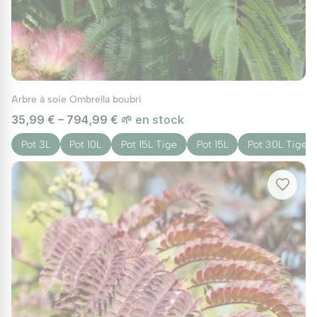
Arbre à soie Ombrella boubri
35,99 € – 794,99 €
🌱 en stock
Pot 3L
Pot 10L
Pot 15L Tige
Pot 15L
Pot 30L Tige 5