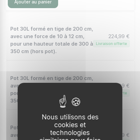
Ajouter au panier
Pot 30L formé en tige de 200 cm,
avec une force de 10 à 12 cm,
224,99 €
pour une hauteur totale de 300 à
Livraison offerte
350 cm (hors pot).
Pot 30L formé en tige de 200 cm,
avec une force de 12 à 14 cm,
235,99 €
pour une hauteur totale de 300 à
Livraison offerte
350 cm (hors pot)
Nous utilisons des
cookies et
Pot 30L formé en tige de 200 cm,
technologies
avec une force de 14 à 16 cm,
253,99 €