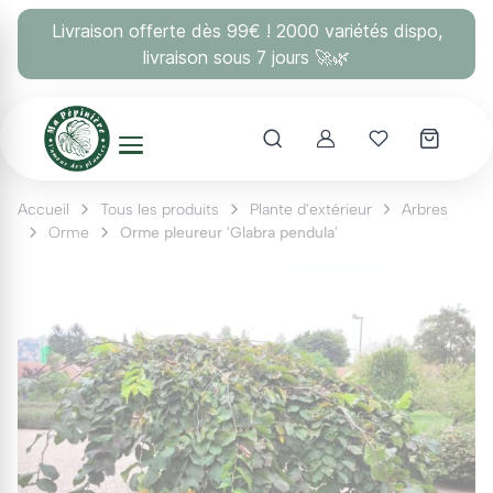
Panneau de gestion des cookies
Livraison offerte dès 99€ ! 2000 variétés dispo,
livraison sous 7 jours 🚀🌿
Account
Mes coups 
Accueil
Tous les produits
Plante d'extérieur
Arbres
Orme
Orme pleureur 'Glabra pendula'