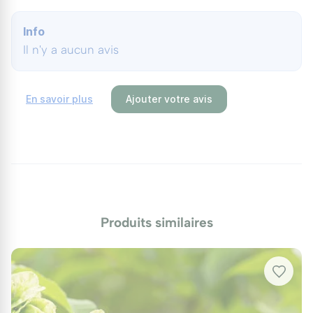
Utilisations au jardin
Info
Il n'y a aucun avis
Spectaculaire en sujet isolé sur une pelouse, près
d'un bassin ou en point focal d'un petit jardin, il
structure l'espace par son seul graphisme. Dans un
En savoir plus
Ajouter votre avis
jardin où l'on souhaite associer un orme de plein
vent à grand développement, l'
Orme résistant
'Sapporo Gold', vigoureux et doré en automne
, offre
un contraste de gabarit intéressant.
Produits similaires