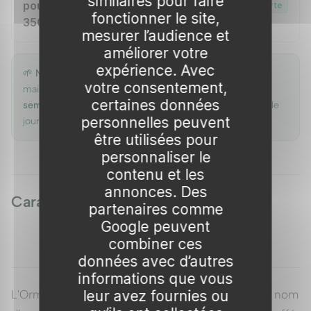
similaires pour faire
pour une hauteur totale de 300 à
Livraison offerte
fonctionner le site,
350 cm (hors pot)
mesurer l’audience et
améliorer votre
expérience. Avec
🌱
Nos stocks évoluent vite.
Réservez votre plante dès
votre consentement,
maintenant : au paiement, vous pourrez
choisir votre
certaines données
semaine de livraison
(jusqu'à ~1 mois) — nous estimons le
personnelles peuvent
jour exact selon nos pépinières partenaires.
être utilisées pour
personnaliser le
contenu et les
annonces. Des
Caractéristiques
partenaires comme
Google peuvent
combiner ces
données avec d’autres
informations que vous
leur avez fournies ou
L'Orme pleureur 'Glabra Pendula', connu sous le nom