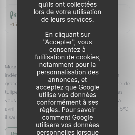
qu’ils ont collectées
lors de votre utilisation
Rusticité
de leurs services.
-15 °C
En cliquant sur
"Accepter", vous
consentez à
l’utilisation de cookies,
notamment pour la
Magnolia 'Susan' est un petit arbre au charme
personnalisation des
indéniable, idéal pour embellir les petits espaces
annonces, et
grâce à ses magnifiques fleurs pourpres en forme de
acceptez que Google
tulipe. Ce membre de la famille des Magnoliacées
utilise vos données
vous séduira par sa floraison, qui a lieu de mars à
conformément à ses
avril, et sa facilité d'entretien. Rustique jusqu'à -15°C,
règles. Pour savoir
comment Google
il saura s'adapter à divers climats, apportant une
utilisera vos données
touche d'élégance à votre jardin.
Voir tous nos
personnelles lorsque
Description complète
Magnolia