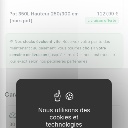
Pot 350L Hauteur 250/300 cm
1 227,99 €
(hors pot)
Livraison offerte
🌱
Nos stocks évoluent vite.
Réservez votre plante dès
maintenant : au paiement, vous pourrez
choisir votre
semaine de livraison
(jusqu'à ~1 mois) — nous estimons le
jour exact selon nos pépinières partenaires.
Caractéristiques
Nous utilisons des
Vitesse de croissance
cookies et
technologies
30-60 cm/an