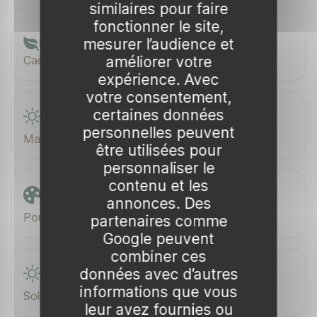
similaires pour faire
fonctionner le site,
mesurer l’audience et
Feuillage
améliorer votre
Caduc
expérience. Avec
votre consentement,
certaines données
Floraison
personnelles peuvent
Mars–Avril
être utilisées pour
personnaliser le
contenu et les
Couleur de floraison
annonces. Des
Pourpre à rose pourpré
partenaires comme
Google peuvent
combiner ces
données avec d’autres
Exposition
informations que vous
Soleil / Mi-ombre
leur avez fournies ou