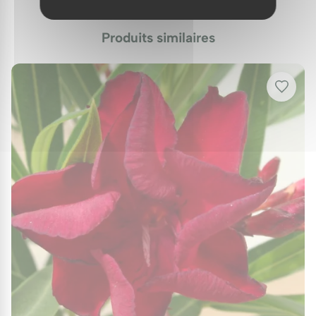
infestation se produit, des traitements naturels tels
que le savon insecticide peuvent être appliqués
Produits similaires
pour contrôler ces ravageurs.
Protection hivernale
Durant l'hiver, une protection contre le gel est
conseillée, surtout dans les régions les plus froides.
Appliquez un paillage autour de la base de la plante
afin de protéger les racines du froid.
Utilisations au jardin
Le Laurier-rose nain 'Nain rouge maravenne'
s'intègre harmonieusement dans divers
aménagements paysagers : il est idéal en bordure de
massifs, en pots, en haies basses ou comme point
focal au sein d'un jardin. Sa belle floraison et sa