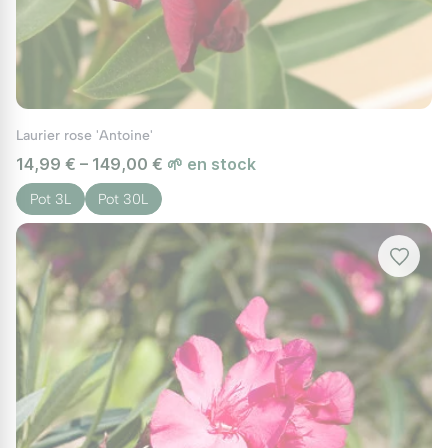
résistance apportent un charme unique, faisant de
lui un excellent compagnon pour d'autres plantes
méditerranéennes comme la lavande ou le romarin.
Idéal associé au
Laurier Rose Zenith
et au
Laurier
Rose Jannoch Nerium Oleander Jannoch
pour
Laurier rose 'Antoine'
composer un décor cohérent au fil des saisons.
14,99 € – 149,00 €
🌱 en stock
Pot 3L
Pot 30L