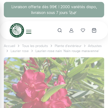
Panneau de gestion des cookies
Livraison offerte dès 99€ ! 2000 variétés dispo,
livraison sous 7 jours 🚀🌿
Account
Mes coups 
Accueil
Tous les produits
Plante d'extérieur
Arbustes
Laurier rose
Laurier-rose nain 'Nain rouge maravenne'