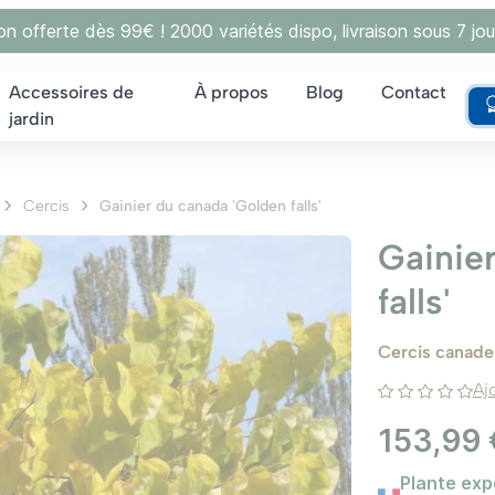
son offerte dès 99€ ! 2000 variétés dispo, livraison sous 7 jou
Accessoires de
À propos
Blog
Contact
jardin
Cercis
Gainier du canada 'Golden falls'
Gainie
falls'
Cercis canaden
Aj
153,99 
Plante exp