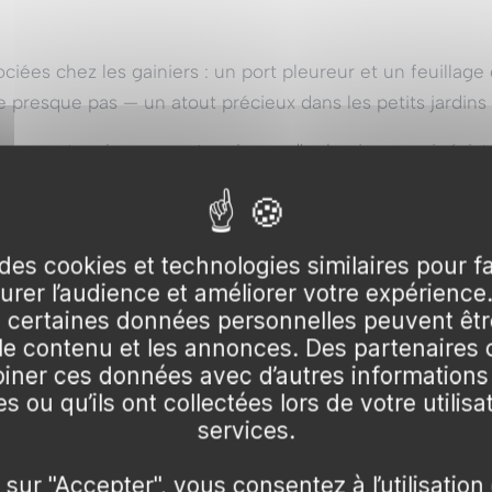
ociées chez les gainiers : un port pleureur et un feuilla
e presque pas — un atout précieux dans les petits jardins
rement, puis prennent un jaune d'or lumineux qui résiste 
les, des fleurs roses garnissent les branches nues.
des cookies et technologies similaires pour f
surer l’audience et améliorer votre expérience
0:18
certaines données personnelles peuvent être
▶
▶
 le contenu et les annonces. Des partenaire
res
Zéro casse
Z COMMENT
FAITES-NOUS CONFIANCE
ner ces données avec d’autres informations
és avec soin !
un emballage rigide !
ent puis jaune d'or, verdissant un peu en été
s ou qu’ils ont collectées lors de votre utilisa
intemps
services.
 sur "Accepter", vous consentez à l’utilisation