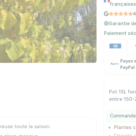
françaises
4
Garantie de
Paiement séc
Payez e
PayPal
Pot 15L fo
entre 150-
Commandez 
neuse toute la saison.
Plantes c
Départs d