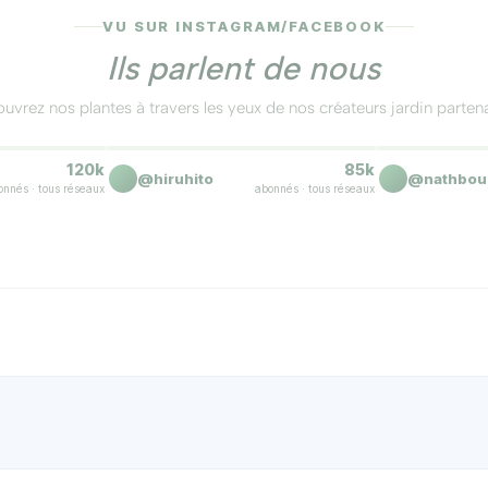
VU SUR INSTAGRAM/FACEBOOK
Ils parlent de nous
université d'État de Caroline du Nord, en croisant un gaini
uvrez nos plantes à travers les yeux de nos créateurs jardin partena
 pleureur et doré, au port étroit.
s 🪴
La floraison est dingue 🌸
Reçu nickel, e
▶
120k
85k
Reel
Reel
@hiruhito
@nathbou
onnés · tous réseaux
abonnés · tous réseaux