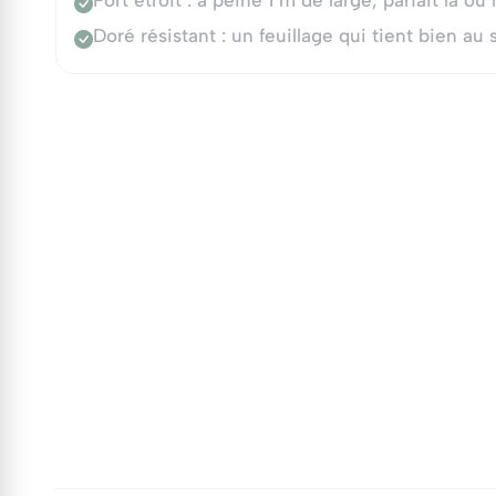
Port étroit : à peine 1 m de large, parfait là o
Doré résistant : un feuillage qui tient bien au s