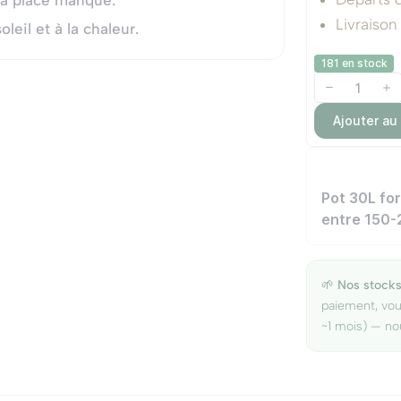
ù la place manque.
Livraison
oleil et à la chaleur.
181 en stock
Ajouter au
Pot 30L fo
entre 150-
🌱
Nos stocks
paiement, vo
~1 mois) — no