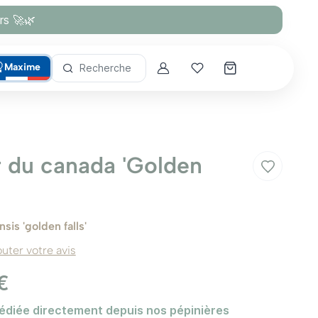
rs 🚀🌿
Maxime
Recherche
Account
Mes coups de cœur
r du canada 'Golden
sis 'golden falls'
outer votre avis
€
édiée directement depuis nos pépinières