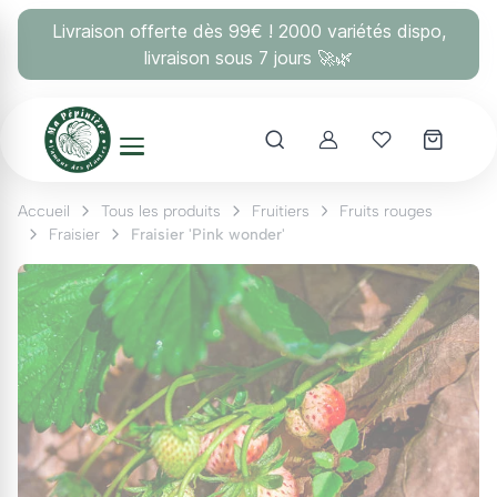
Panneau de gestion des cookies
Livraison offerte dès 99€ ! 2000 variétés dispo,
livraison sous 7 jours 🚀🌿
Account
Mes coups 
Accueil
Tous les produits
Fruitiers
Fruits rouges
Fraisier
Fraisier 'Pink wonder'