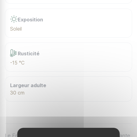
Exposition
Soleil
Rusticité
-15 °C
Largeur adulte
30 cm
Le Fraisier 'Pink Wonder' est une variété remontante