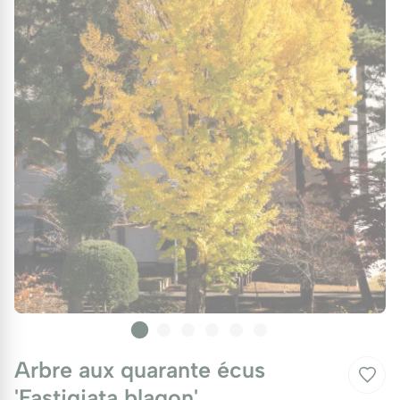
Arbre aux quarante écus
'Fastigiata blagon'