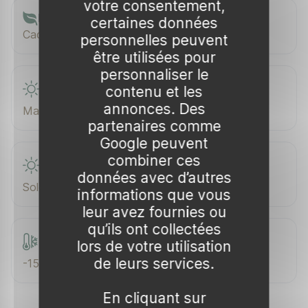
votre consentement,
Feuillage
certaines données
Caduc
personnelles peuvent
être utilisées pour
personnaliser le
contenu et les
Floraison
annonces. Des
Mai–Juin
partenaires comme
Google peuvent
combiner ces
Exposition
données avec d’autres
Soleil / Mi-ombre
informations que vous
leur avez fournies ou
qu’ils ont collectées
Rusticité
lors de votre utilisation
de leurs services.
-15 °C
En cliquant sur