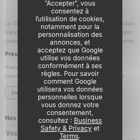
"Accepter", vous
consentez à
l’utilisation de cookies,
Le Ginkgo biloba 'Fastigiata Blagon' est une sélection
notamment pour la
française mâle de l'arbre aux quarante écus, au port
personnalisation des
colonnaire dense et régulier, sans fruits malodorants.
annonces, et
acceptez que Google
Présentation
utilise vos données
conformément à ses
'Fastigiata Blagon' est un cultivar mâle au port
règles. Pour savoir
colonnaire compact, ramifié dès la base, dont les
comment Google
entre-nœuds courts donnent une silhouette
utilisera vos données
Description complète
particulièrement dense et régulière. Sa croissance
personnelles lorsque
est lente, surtout les premières années, mais
vous donnez votre
harmonieuse sur le long terme.
consentement,
Nos vidéos
consultez :
Business
0:37
0:
Le feuillage en éventail s'ouvre vert clair au
▶
▶
Safety & Privacy
et
Vos plantes
Vos arbres
DÉCOUVREZ COMMENT
DÉCOUVREZ COMMENT
printemps, fonce en vert soutenu, puis vire à un
Terms
.