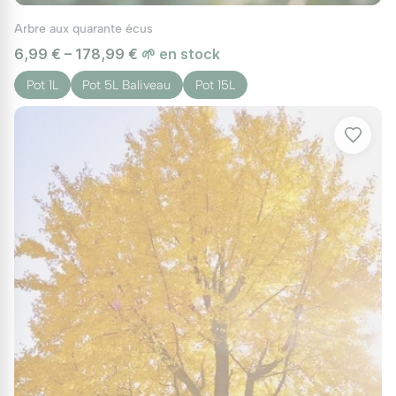
Arbre aux quarante écus
6,99 € – 178,99 €
🌱 en stock
Pot 1L
Pot 5L Baliveau
Pot 15L