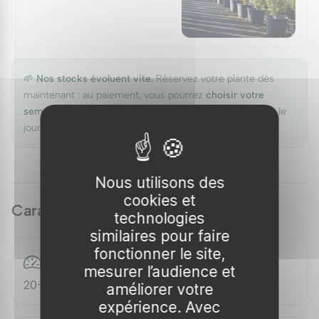
🌱
Nos stocks évoluent vite.
Réservez votre plante dès
maintenant : au paiement, vous pourrez
choisir votre
semaine de livraison
(jusqu'à ~1 mois) — nous estimons le
jour exact selon nos pépinières partenaires.
Nous utilisons des
cookies et
Caractéristiques
technologies
similaires pour faire
fonctionner le site,
Vitesse de croissance
mesurer l’audience et
20-30 cm/an
améliorer votre
expérience. Avec