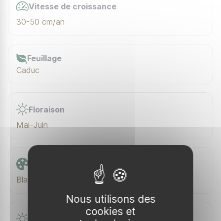
Vitesse de croissance
30-50 cm/an
Feuillage
Caduc
Floraison
Mai–Juin
Couleur de floraison
Blanches
Nous utilisons des
cookies et
Exposition