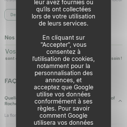
leur avez fournies ou
pour tous ceux qui souhaitent embellir leur
qu’ils ont collectées
Description complète
environnement extérieur.
Voir tous nos Deutzia
lors de votre utilisation
de leurs services.
Présentation
En cliquant sur
Nos vidéos
Type :
Arbuste ornemental
0:37
0:
"Accepter", vous
▶
▶
Hauteur :
1 à 1,5 mètre
Vos plantes
Vos arbres
consentez à
DÉCOUVREZ COMMENT
DÉCOUVREZ COMMENT
Envergure :
1 à 1,5 mètre
l’utilisation de cookies,
sont emballées en carton !
sont emballés avec soin !
Port :
Érigé et compact
notamment pour la
Croissance :
Modérée
personnalisation des
Feuillage :
Caduque, vert foncé
annonces, et
FAQ
acceptez que Google
Floraison :
Mai à juin
utilise vos données
Rusticité :
Jusqu’à -15°C
Quelle est la période de floraison du Deutzie 'Pride of
conformément à ses
Exposition :
Plein soleil à mi-ombre
Rochester'?
règles. Pour savoir
Sol :
Bien drainé, riche en matière organique
comment Google
La floraison a lieu de mai à juin.
utilisera vos données
Conseils de plantation