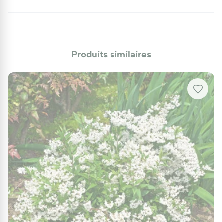
de l’arbuste. Après la floraison, il est conseillé de
nettoyer les fleurs fanées pour encourager une
nouvelle croissance.
Produits similaires
Maladies et Ravageurs
Pensez également à protéger les jeunes plants en
hiver avec un paillage de feuilles mortes. Surveillez
les maladies communes telles que l'oïdium et les
cochenilles, en favorisant une bonne circulation de
l'air autour de la plante par un espacement adéquat.
Protection hivernale
Pour la protection hivernale, un paillage de feuilles
mortes est recommandé de novembre à mars pour
éviter les gelées tardives.
Utilisations au jardin