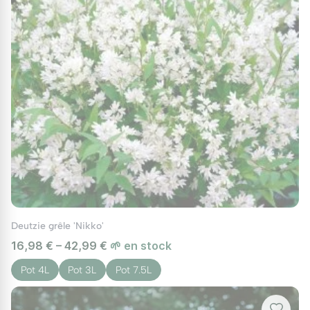
Deutzie grêle 'Nikko'
16,98 € – 42,99 €
🌱 en stock
Pot 4L
Pot 3L
Pot 7.5L