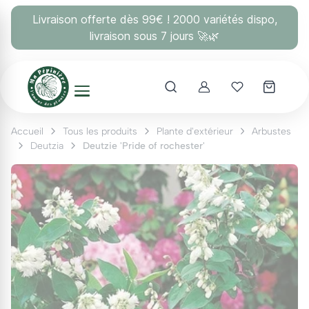
Panneau de gestion des cookies
Livraison offerte dès 99€ ! 2000 variétés dispo,
livraison sous 7 jours 🚀🌿
Account
Mes coups 
Accueil
Tous les produits
Plante d'extérieur
Arbustes
Deutzia
Deutzie 'Pride of rochester'