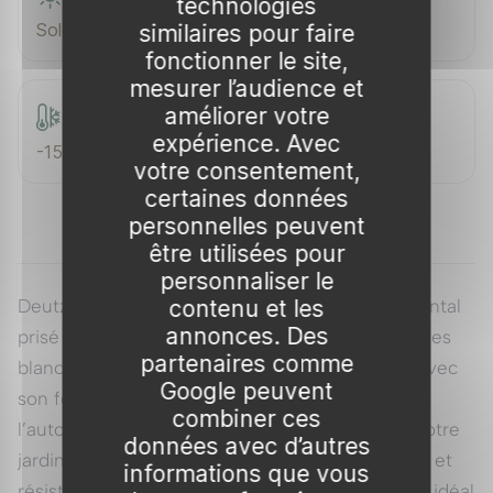
technologies
Soleil / Mi-ombre
similaires pour faire
fonctionner le site,
mesurer l’audience et
améliorer votre
Rusticité
expérience. Avec
-15 °C
votre consentement,
certaines données
personnelles peuvent
être utilisées pour
personnaliser le
contenu et les
Deutzia 'Pride of Rochester', un arbuste ornemental
annonces. Des
prisé pour sa floraison spectaculaire de clochettes
partenaires comme
blanches qui égayent vos espaces extérieurs. Avec
Google peuvent
son feuillage vert foncé qui se teinte de doré à
combiner ces
l’automne, il apportera une note d’élégance à votre
données avec d’autres
jardin tout au long de l’année. Facile d’entretien et
informations que vous
résistant jusqu’à -15°C, cet arbuste est un choix idéal